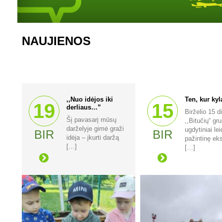
NAUJIENOS
,,Nuo idėjos iki
Ten, kur kyl
19
15
derliaus…”
Birželio 15 d
Šį pavasarį mūsų
,,Bitučių“ gr
darželyje gimė graži
ugdytiniai lei
BIR
BIR
idėja – įkurti daržą
pažintinę eks
[…]
[…]