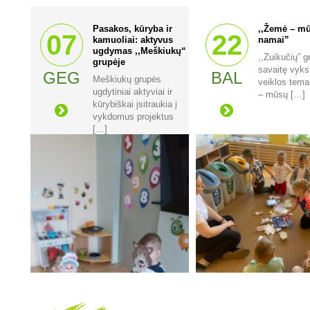
Pasakos, kūryba ir
,,Žemė – m
07
22
kamuoliai: aktyvus
namai”
ugdymas ,,Meškiukų“
,,Zuikučių” g
grupėje
savaitę vyks
GEG
BAL
Meškiukų grupės
veiklos tem
ugdytiniai aktyviai ir
– mūsų […]
kūrybiškai įsitraukia į
vykdomus projektus
[…]