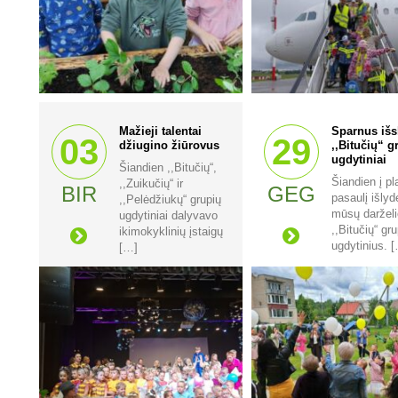
Mažieji talentai
Sparnus išs
03
29
džiugino žiūrovus
,,Bitučių“ g
ugdytiniai
Šiandien ,,Bitučių“,
Šiandien į pla
,,Zuikučių“ ir
BIR
GEG
pasaulį išly
,,Pelėdžiukų“ grupių
mūsų darželi
ugdytiniai dalyvavo
,,Bitučių“ gr
ikimokyklinių įstaigų
ugdytinius. 
[…]