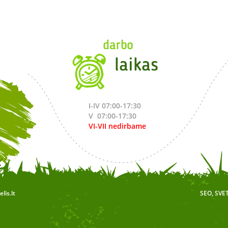
I-IV 07:00-17:30
V 07:00-17:30
VI-VII nedirbame
is.lt
SEO
,
SVE
RSS
,
RSS
FEED
,