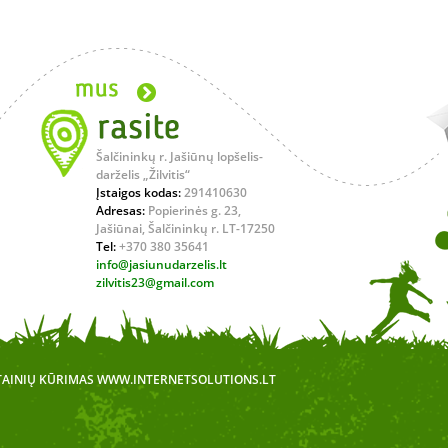
Šalčininkų r. Jašiūnų lopšelis-
darželis „Žilvitis“
Įstaigos kodas:
291410630
Adresas:
Popierinės g. 23,
Jašiūnai, Šalčininkų r. LT-17250
Tel:
+370 380 35641
info@jasiunudarzelis.lt
zilvitis23@gmail.com
TAINIŲ KŪRIMAS
WWW.INTERNETSOLUTIONS.LT