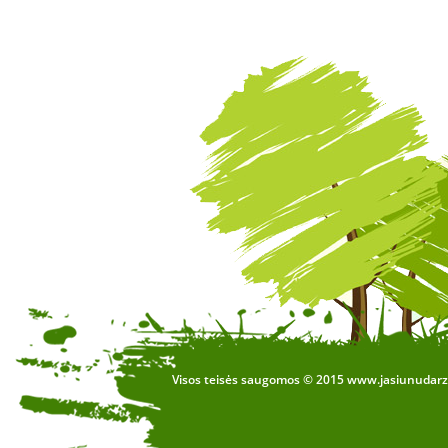
Visos teisės saugomos © 2015 www.jasiunudarzel