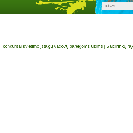
i konkursai švietimo įstaigų vadovų pareigoms užimti | Šalčininkų ra