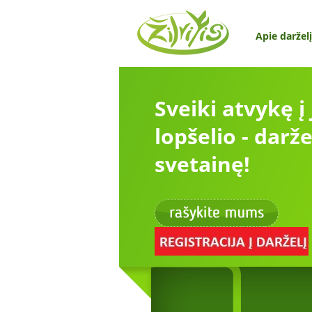
Apie darželį
Sveiki atvykę į
lopšelio - darže
svetainę!