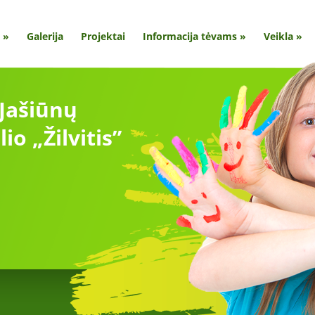
»
Galerija
Projektai
Informacija tėvams
»
Veikla
»
 Jašiūnų
lio „Žilvitis”