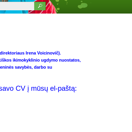
rektoriaus Irena Voicinovič).
kiškos ikimokyklinio ugdymo nuostatos,
meninės savybės, darbo su
e savo CV į mūsų el-paštą: