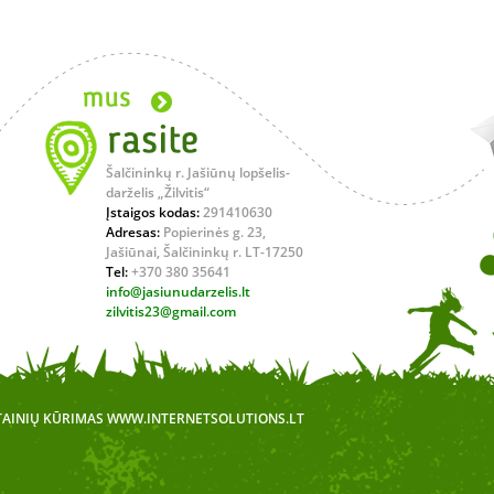
Šalčininkų r. Jašiūnų lopšelis-
darželis „Žilvitis“
Įstaigos kodas:
291410630
Adresas:
Popierinės g. 23,
Jašiūnai, Šalčininkų r. LT-17250
Tel:
+370 380 35641
info@jasiunudarzelis.lt
zilvitis23@gmail.com
TAINIŲ KŪRIMAS
WWW.INTERNETSOLUTIONS.LT