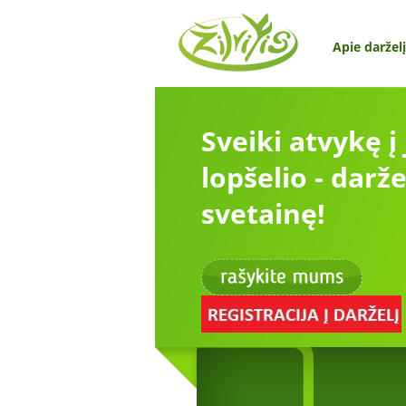
Apie darželį
Sveiki atvykę į
lopšelio - darže
svetainę!