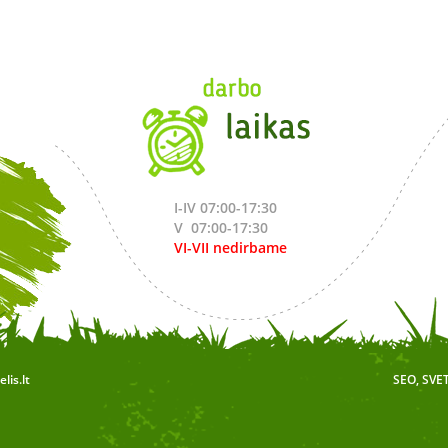
I-IV 07:00-17:30
V 07:00-17:30
VI-VII nedirbame
is.lt
SEO
,
SVE
RSS
,
RSS
FEED
,