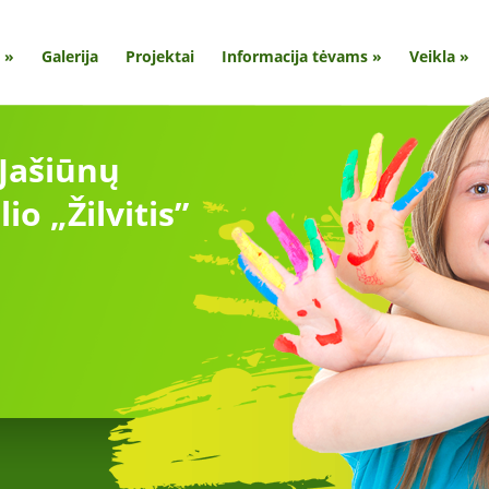
»
Galerija
Projektai
Informacija tėvams
»
Veikla
»
 Jašiūnų
lio „Žilvitis”