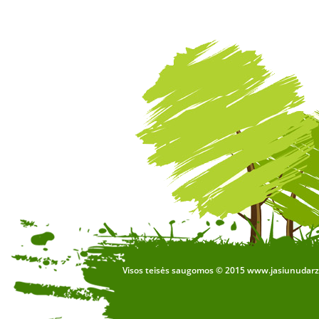
Visos teisės saugomos © 2015 www.jasiunudarzel