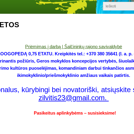
IETOS
Priėmimas į darbą | Šalčininkų rajono savivaldybė
OPEDĄ 0,75 ETATU. Kreipkitės tel.: +370 380 35641 (l. a. p. di
inantis požiūris, Geros mokyklos koncepcijos vertybės, šiuolai
tarimo kultūros puoselėjimas, komandiniam darbui tinkančios as
ikimokyklinio/priešmokyklinio amžiaus vaikais patirtis.
nalus, kūrybingi bei novatoriški, atsiųskit
zilvitis23@gmail.com.
Pasikeitus aplinkybėms – susisieksime!