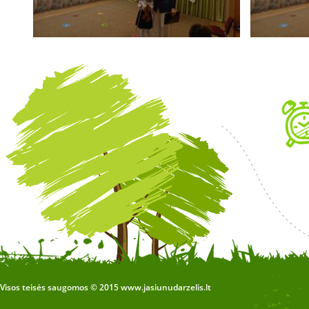
Visos teisės saugomos © 2015 www.jasiunudarzelis.lt