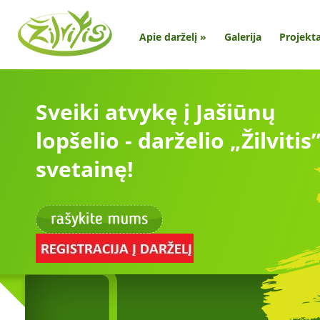
Apie darželį
»
Galerija
Projekta
Sveiki atvykę į Jašiūnų
lopšelio - darželio „Žilvitis
svetainę!