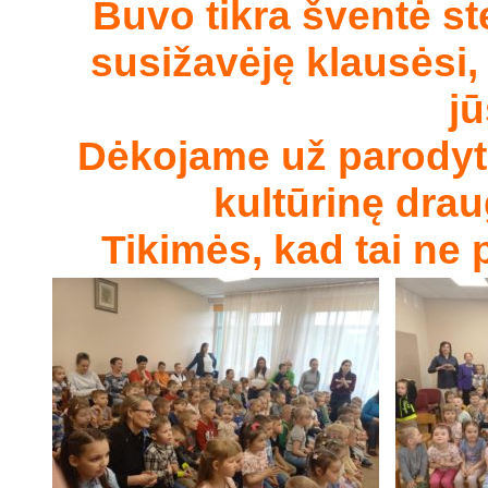
Buvo tikra šventė ste
susižavėję klausėsi, 
jū
Dėkojame už parodytą
kultūrinę drau
Tikimės, kad tai ne