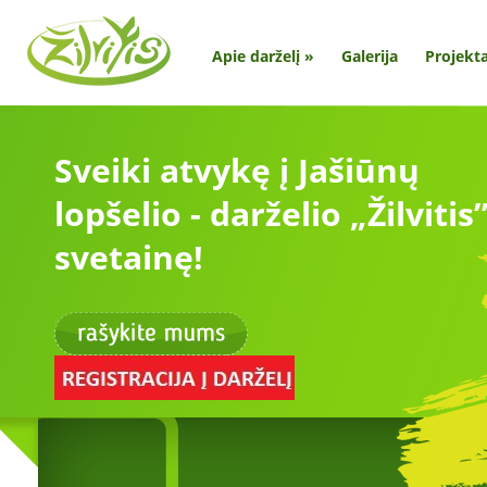
Apie darželį
»
Galerija
Projekta
Sveiki atvykę į Jašiūnų
lopšelio - darželio „Žilvitis
svetainę!