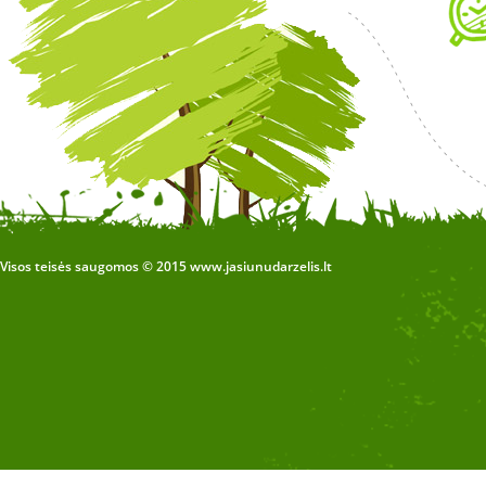
Visos teisės saugomos © 2015 www.jasiunudarzelis.lt