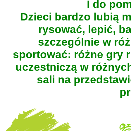
I do pom
Dzieci bardzo lubią 
rysować, lepić, b
szczególnie w róż
sportować: różne gry r
uczestniczą w różnych
sali na przedstawi
pr