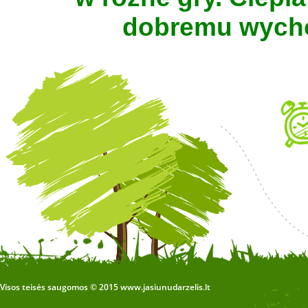
dobremu wychow
Visos teisės saugomos © 2015 www.jasiunudarzelis.lt