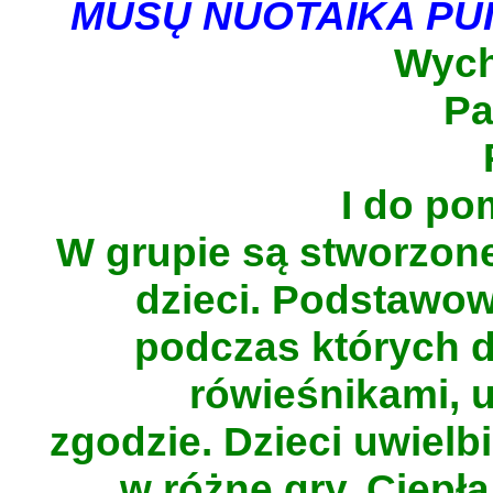
MŪSŲ NUOTAIKA PUIK
Wyc
Pa
I do po
W grupie są stworzone
dzieci. Podstawow
podczas których d
rówieśnikami, 
zgodzie. Dzieci uwielb
w różne gry. Ciepł