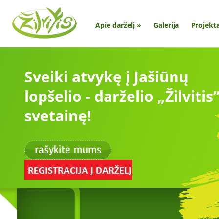
Apie darželį
»
Galerija
Projekta
Sveiki atvykę į Jašiūnų
lopšelio - darželio „Žilvitis
svetainę!